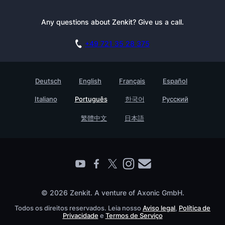
Tutoriais
Kit de Imprensa
Reserve uma demonstração
Boletim Informativo
Any questions about Zenkit? Give us a call.
Academia
Afiliado do Zenkit
Carreiras
+49 721 35 28 375
GDPR
Histórias de clientes
Base de Conhecimento
Testimonials
Deutsch
English
Français
Español
Contato
Empreedimento
Italiano
Português
한국어
Русский
Ache um companheiro
繁體中文
日本語
© 2026 Zenkit. A venture of Axonic GmbH.
Todos os direitos reservados. Leia nosso
Aviso legal
,
Política de
Privacidade
e
Termos de Serviço