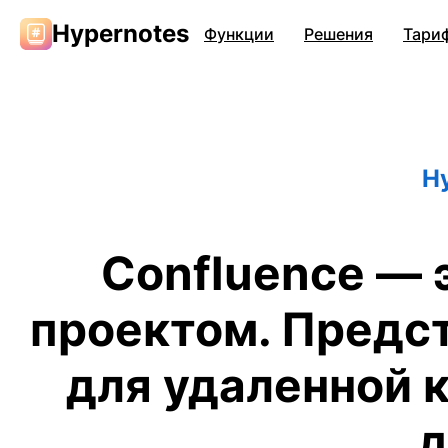
Hypernotes
Функции
Решения
Тари
H
Confluence — 
проектом. Предс
для удаленной 
д