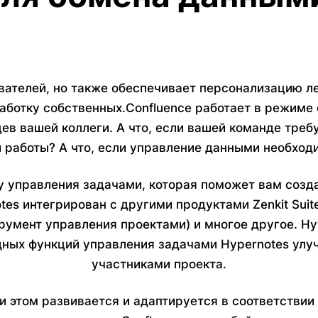
вателей, но также обеспечивает персонализацию 
аботку собственных.Confluence работает в режиме 
цев вашей коллеги. А что, если вашей команде тре
 работы? А что, если управление данными необход
у управления задачами, которая поможет вам созда
otes интегрирован с другими продуктами Zenkit Suit
трумент управления проектами) и многое другое. Hy
ных функций управления задачами Hypernotes улу
участниками проекта.
при этом развивается и адаптируется в соответстви