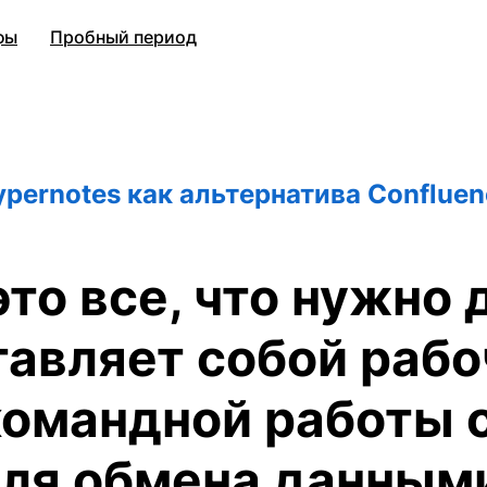
фы
Пробный период
ypernotes как альтернатива Confluen
это все, что нужно 
тавляет собой рабо
командной работы 
ля обмена данным