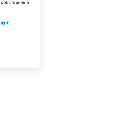
и собственные
.
каунт