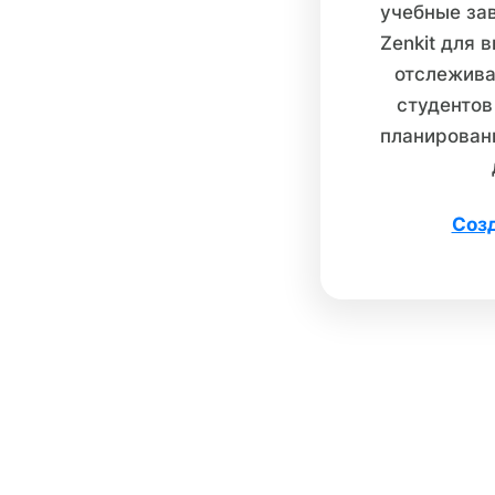
учебные за
Zenkit для 
отслежива
студентов
планировани
Созд