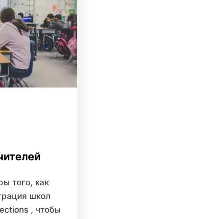
чителей
ы того, как
трация школ
ections , чтобы