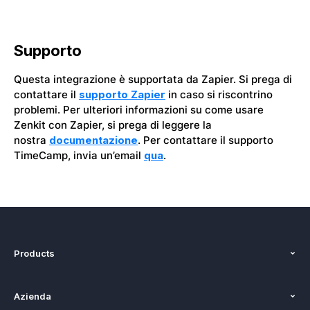
Supporto
Questa integrazione è supportata da Zapier. Si prega di
contattare il
supporto Zapier
in caso si riscontrino
problemi. Per ulteriori informazioni su come usare
Zenkit con Zapier, si prega di leggere la
nostra
documentazione
. Per contattare il supporto
TimeCamp, invia un’email
qua
.
Products
Funzioni
Azienda
Costo