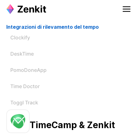
Integrazioni di rilevamento del tempo
Clockify
DeskTime
PomoDoneApp
Time Doctor
Toggl Track
TimeCamp & Zenkit