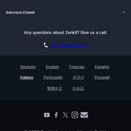
Chi siamo
Piattaforme
Servizio Clienti
Newsroom
Alternativo
Tutorials
Kit pubblicazioni
Blog
Newsletter
Any questions about Zenkit? Give us a call.
Academy
Documentazione
Casi d’uso
Carriere
Prenota una demo
+49 721 35 28 375
Programma Affiliazione
Storie di clienti
GDPR
Testimonials
Deutsch
English
Français
Español
Base di conoscenza
Azienda
Italiano
Português
한국어
Русский
Contatto
Trova un partner
繁體中文
日本語