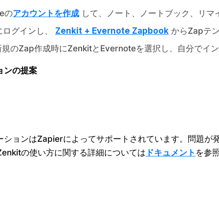
teの
アカウントを作成
して、ノート、ノートブック、リマ
erにログインし、
Zenkit + Evernote Zapbook
からZapテ
規のZap作成時にZenkitとEvernoteを選択し、自分
ョンの提案
ションはZapierによってサポートされています。問題が
のZenkitの使い方に関する詳細については
ドキュメント
を参