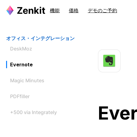
機能
価格
デモのご予約
オフィス・インテグレーション
DeskMoz
Evernote
Magic Minutes
PDFfiller
Ev
+500 via Integrately