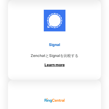
Signal
ZenchatとSignalを比較する
Learn more