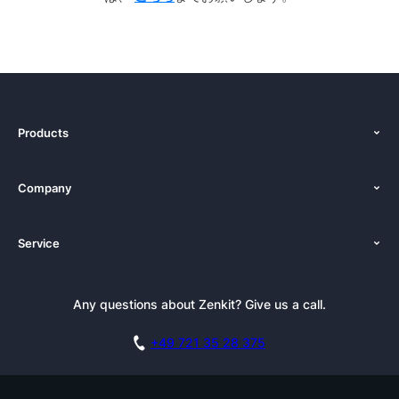
Products
機能
Company
価格設定
私たちについて
プラットフォーム
Service
ニュースルーム
オルタナティブ
チュートリアル
プレスキット
ドキュメンテーション
Any questions about Zenkit? Give us a call.
ニュースレター
ブログ
デモのご予約
アフィリエイト
アカデミー
+49 721 35 28 375
GDPR
キャリア
セキュリティ対策