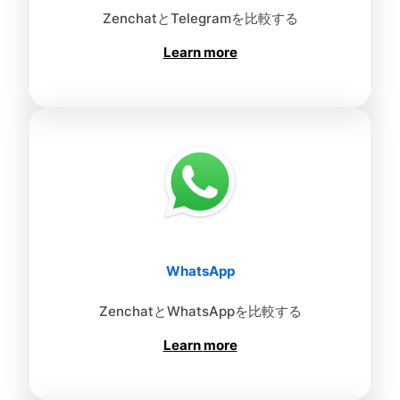
ZenchatとTelegramを比較する
Learn more
WhatsApp
ZenchatとWhatsAppを比較する
Learn
more