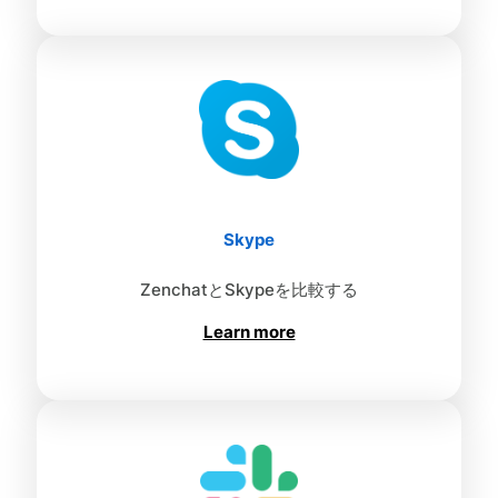
Skype
ZenchatとSkypeを比較する
Learn more