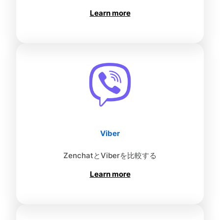
Learn more
Viber
ZenchatとViberを比較する
Learn more