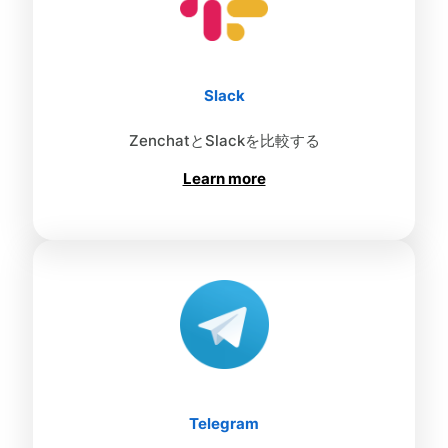
Slack
ZenchatとSlackを比較する
Learn more
Telegram