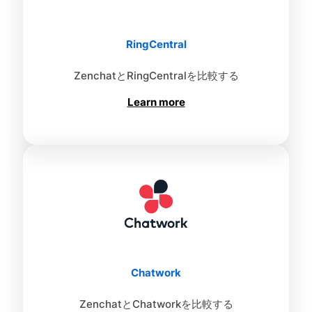
RingCentral
ZenchatとRingCentralを比較する
Learn more
Chatwork
ZenchatとChatworkを比較する