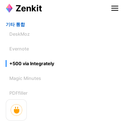
기타 통합
DeskMoz
Evernote
+500 via Integrately
Magic Minutes
PDFfiller