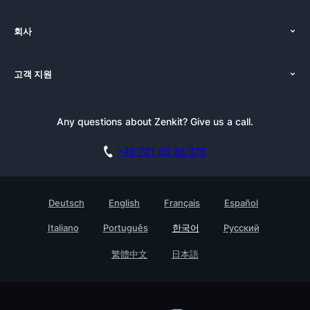
기능
회사
가격
인사말
플랫폼
고객 지원
뉴스
대안
튜토리얼
블로그
선적 서류 비치
Any questions about Zenkit? Give us a call.
뉴스레터
젠키트 프레스킷
블로그
제휴
아카데미
+49 721 35 28 375
데모 예약
기술 자료
채용
접촉
고객 사례
Deutsch
English
Français
Español
Testimonials
Italiano
Português
한국어
Русский
젠키트 기업용
繁體中文
日本語
파트너를 찾다