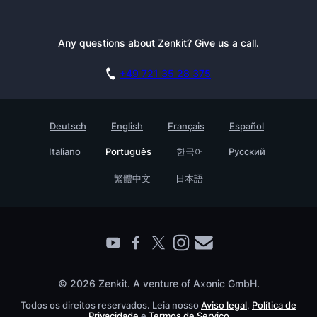
Tutoriais
Kit de Imprensa
Reserve uma demonstração
Boletim Informativo
Any questions about Zenkit? Give us a call.
Academia
Afiliado do Zenkit
Carreiras
+49 721 35 28 375
GDPR
Histórias de clientes
Base de Conhecimento
Testimonials
Deutsch
English
Français
Español
Contato
Empreedimento
Italiano
Português
한국어
Русский
Ache um companheiro
繁體中文
日本語
© 2026 Zenkit. A venture of Axonic GmbH.
Todos os direitos reservados. Leia nosso
Aviso legal
,
Política de
Privacidade
e
Termos de Serviço