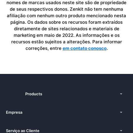
nomes de marcas usados neste site são de propriedade
de seus respectivos donos. Zenkit não tem nenhuma
afiliação com nenhum outro produto mencionado nesta
página. Os dados sobre os recursos foram extraídos
diretamente de sites relacionados e materiais de
marketing em maio de 2022. As informações e os
recursos estão sujeitos a alterações. Para informar
correções, entre
em contato conosco
.
Products
Recursos
Empresa
Preços
Sobre nós
Plataformas
Serviço ao Cliente
Imprensa
Documentação