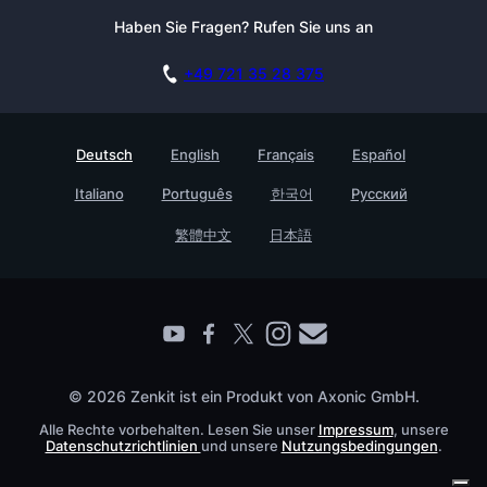
Newsletter
Haben Sie Fragen? Rufen Sie uns an
Blog
Live Demo buchen
Affiliate Programm
Akademie
+49 721 35 28 375
DSGVO
Karriere
Sicherheitsmaßnahmen
Referenzen
Deutsch
English
Français
Español
Wissensdatenbank
Testimonials
Italiano
Português
한국어
Русский
Prozessmanagement Glossar
Für Unternehmen
Barrierefreiheit
繁體中文
日本語
Partner finden
Kontakt
Roadmap
Alle Produkte
Live Demo buchen
© 2026 Zenkit ist ein Produkt von Axonic GmbH.
Alle Rechte vorbehalten. Lesen Sie unser
Impressum
, unsere
Datenschutzrichtlinien
und unsere
Nutzungsbedingungen
.