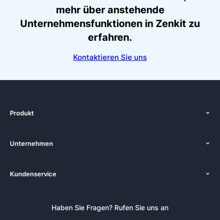
mehr über anstehende
Unternehmensfunktionen in Zenkit zu
erfahren.
Kontaktieren Sie uns
Produkt
Funktionen
Unternehmen
Preise
Über uns
Plattformen
Kundenservice
Zenkit in der Presse
Lösungen
Tutorials
Pressemappe
Alternativen
Newsletter
Haben Sie Fragen? Rufen Sie uns an
Blog
Integrationen