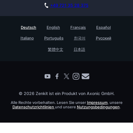
Affiliate
Akademie
Blog
+49 721 35 28 375
DSGVO
Karriere
Dokumentation
Sicherheitsmaßnahmen
Referenzen
Live Demo buchen
Deutsch
English
Français
Español
Wissensdatenbank
Enterprise
Italiano
Português
한국어
Русский
Prozessmanagement Glossar
Partner finden
Barrierefreiheit
繁體中文
日本語
Live Demo buchen
Kontakt
© 2026 Zenkit ist ein Produkt von Axonic GmbH.
Alle Rechte vorbehalten. Lesen Sie unser
Impressum
, unsere
Datenschutzrichtlinien
und unsere
Nutzungsbedingungen
.