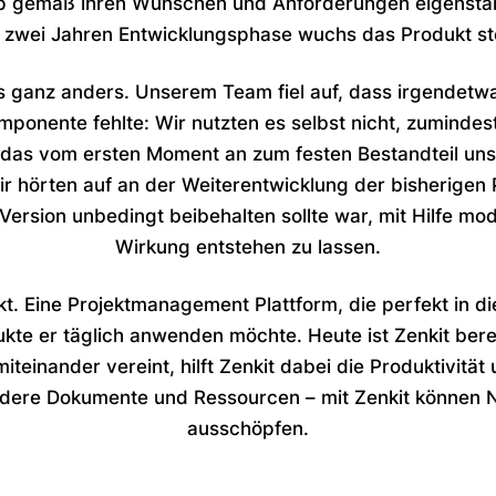
App gemäß ihren Wünschen und Anforderungen eigenständ
wei Jahren Entwicklungsphase wuchs das Produkt steti
ganz anders. Unserem Team fiel auf, dass irgendetwas
ponente fehlte: Wir nutzten es selbst nicht, zumindest
, das vom ersten Moment an zum festen Bestandteil unse
ir hörten auf an der Weiterentwicklung der bisherigen P
rsion unbedingt beibehalten sollte war, mit Hilfe mod
Wirkung entstehen zu lassen.
t. Eine Projektmanagement Plattform, die perfekt in d
kte er täglich anwenden möchte. Heute ist Zenkit berei
iteinander vereint, hilft Zenkit dabei die Produktivit
ere Dokumente und Ressourcen – mit Zenkit können N
ausschöpfen.