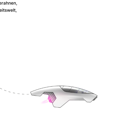
 erahnen,
itswelt,