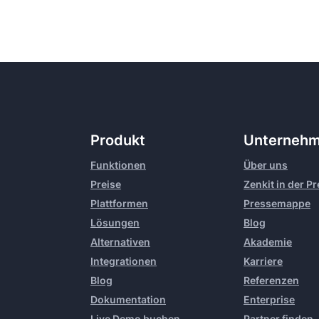
Produkt
Unterneh
Funktionen
Über uns
Preise
Zenkit in der P
Plattformen
Pressemappe
Lösungen
Blog
Alternativen
Akademie
Integrationen
Karriere
Blog
Referenzen
Dokumentation
Enterprise
Live Demo buchen
Partner finden