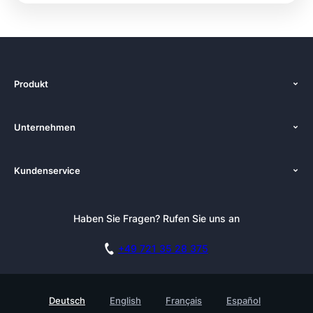
Produkt
Funktionen
Unternehmen
Preise
Über uns
Plattformen
Kundenservice
Zenkit in der Presse
Lösungen
Tutorials
Pressemappe
Alternativen
Newsletter
Haben Sie Fragen? Rufen Sie uns an
Blog
Integrationen
Affiliate
Akademie
Blog
+49 721 35 28 375
DSGVO
Karriere
Dokumentation
Sicherheitsmaßnahmen
Referenzen
Live Demo buchen
Deutsch
English
Français
Español
Wissensdatenbank
Enterprise