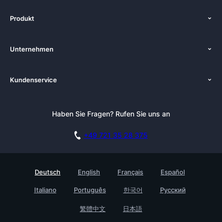
Produkt
Funktionen
Unternehmen
Preise
Über uns
Plattformen
Kundenservice
Zenkit in der Presse
Lösungen
Tutorials
Pressemappe
Alternativen
Newsletter
Haben Sie Fragen? Rufen Sie uns an
Blog
Integrationen
Affiliate
Akademie
Blog
+49 721 35 28 375
DSGVO
Karriere
Dokumentation
Sicherheitsmaßnahmen
Referenzen
Live Demo buchen
Deutsch
English
Français
Español
Wissensdatenbank
Enterprise
Italiano
Português
한국어
Русский
Prozessmanagement Glossar
Partner finden
Barrierefreiheit
繁體中文
日本語
Live Demo buchen