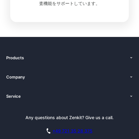
査機能をサポートしています。
Products
特徴
Company
価格設定
私たちについて
代替案
Service
ニュースルーム
ドキュメンテーション
チュートリアル
プレスキット
デモのご予約
Any questions about Zenkit? Give us a call.
ニュースレター
ブログ
アフィリエイト
アカデミー
+49 721 35 28 375
GDPR