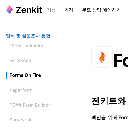
기능
가격
무료 상담 예약하기
양식 및 설문조사 통합
123FormBuilder
F
FormKeep
Forms On Fire
Paperform
젠키트와 F
POWr Form Builder
백업을 위해 Fo
Surveypal