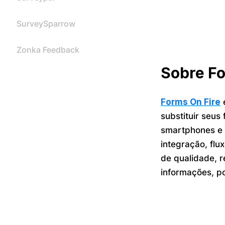
SurveySparrow
Zonka Feedback
Sobre Fo
Forms On Fire
é
substituir seus
smartphones e 
integração, fl
de qualidade, r
informações, po