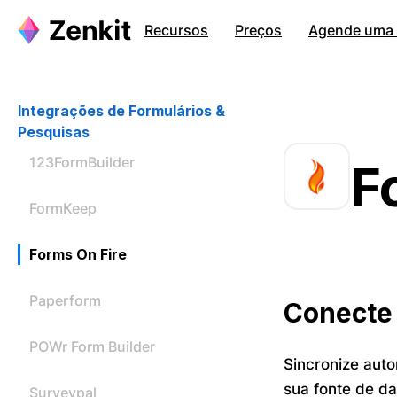
Recursos
Preços
Agende uma c
Integrações de Formulários &
Pesquisas
123FormBuilder
F
FormKeep
Forms On Fire
Paperform
Conecte 
POWr Form Builder
Sincronize aut
sua fonte de da
Surveypal