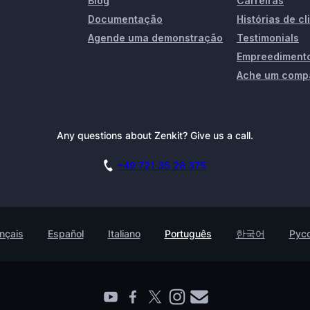
Blog
Carreiras
Documentação
Histórias de cl
Agende uma demonstração
Testimonials
Empreediment
Ache um comp
Any questions about Zenkit? Give us a call.
+49 721 35 28 375
nçais
Español
Italiano
Português
한국어
Рус