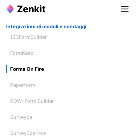
Integrazioni di moduli e sondaggi
123FormBuilder
FormKeep
Forms On Fire
Paperform
POWr Form Builder
Surveypal
SurveySparrow