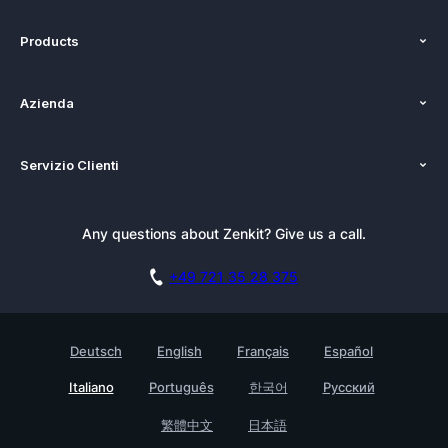
Products
Funzioni
Azienda
Costo
Chi siamo
Piattaforme
Servizio Clienti
Newsroom
Alternativo
Tutorials
Kit pubblicazioni
Blog
Newsletter
Any questions about Zenkit? Give us a call.
Academy
Documentazione
Casi d’uso
Carriere
Prenota una demo
+49 721 35 28 375
Programma Affiliazione
Storie di clienti
GDPR
Testimonials
Deutsch
English
Français
Español
Base di conoscenza
Azienda
Italiano
Português
한국어
Русский
Contatto
Trova un partner
繁體中文
日本語