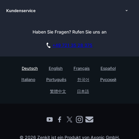
Über uns
Plattformen
Kundenservice
Zenkit in der Presse
Zenforms Alternativen
Tutorials
Pressemappe
Dokumentation
Newsletter
Haben Sie Fragen? Rufen Sie uns an
Blog
Live Demo buchen
Affiliate Programm
Akademie
+49 721 35 28 375
DSGVO
Karriere
Sicherheitsmaßnahmen
Referenzen
Deutsch
English
Français
Español
Wissensdatenbank
Testimonials
Italiano
Português
한국어
Русский
Prozessmanagement Glossar
Für Unternehmen
Barrierefreiheit
繁體中文
日本語
Partner finden
Kontakt
Roadmap
Alle Produkte
Live Demo buchen
© 2026 Zenkit ist ein Produkt von Axonic GmbH.