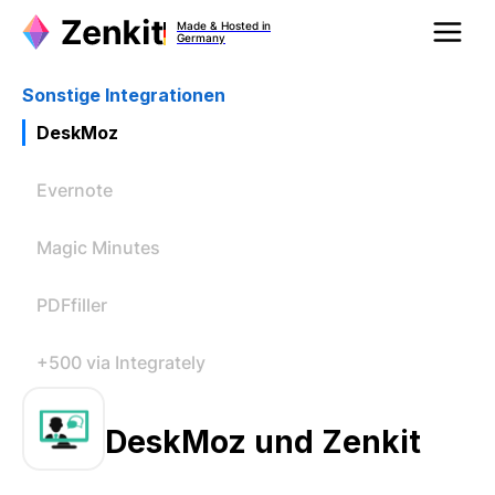
Made & Hosted in
Germany
Sonstige Integrationen
DeskMoz
Evernote
Magic Minutes
PDFfiller
+500 via Integrately
DeskMoz und Zenkit