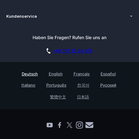
Über uns
Plattformen
Kundenservice
Zenkit in der Presse
Lösungen
Tutorials
Pressemappe
Alternativen
Newsletter
Haben Sie Fragen? Rufen Sie uns an
Blog
Integrationen
Affiliate
Akademie
Blog
+49 721 35 28 375
DSGVO
Karriere
Dokumentation
Sicherheitsmaßnahmen
Referenzen
Live Demo buchen
Deutsch
English
Français
Español
Wissensdatenbank
Enterprise
Italiano
Português
한국어
Русский
Prozessmanagement Glossar
Partner finden
Barrierefreiheit
繁體中文
日本語
Live Demo buchen
Kontakt