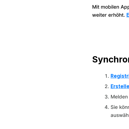
Mit mobilen App
weiter erhöht.
E
Synchron
Registr
Erstell
Melden 
Sie kön
auswäh