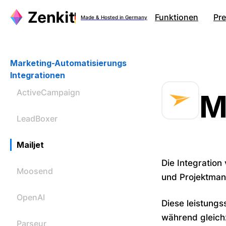
Funktionen
Pre
Made & Hosted in Germany
Marketing-Automatisierungs
Integrationen
ActiveCampaign
M
LeadBoxer
Mailjet
Die Integration 
Moosend
und Projektman
OpenAI
Diese leistungs
während gleich
Parseur