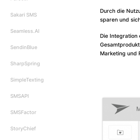
Durch die Nutzu
Sakari SMS
sparen und sich
Seamless.AI
Die Integration
Gesamtproduktiv
SendinBlue
Marketing und 
SharpSpring
SimpleTexting
SMSAPI
SMSFactor
StoryChief