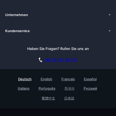
Funktionen
Unternehmen
Preise
Über uns
Plattformen
Kundenservice
Zenkit in der Presse
Lösungen
Tutorials
Pressemappe
Alternativen
Newsletter
Haben Sie Fragen? Rufen Sie uns an
Blog
Integrationen
Affiliate
Akademie
Blog
+49 721 35 28 375
DSGVO
Karriere
Dokumentation
Sicherheitsmaßnahmen
Referenzen
Live Demo buchen
Deutsch
English
Français
Español
Wissensdatenbank
Enterprise
Italiano
Português
한국어
Русский
Prozessmanagement Glossar
Partner finden
Barrierefreiheit
繁體中文
日本語
Live Demo buchen
Kontakt