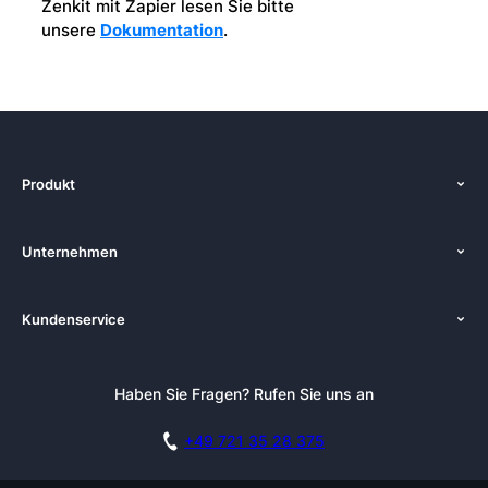
Zenkit mit Zapier lesen Sie bitte
unsere
Dokumentation
.
Produkt
Funktionen
Unternehmen
Preise
Über uns
Plattformen
Kundenservice
Zenkit in der Presse
Lösungen
Tutorials
Pressemappe
Alternativen
Newsletter
Haben Sie Fragen? Rufen Sie uns an
Blog
Integrationen
Affiliate
Akademie
Blog
+49 721 35 28 375
DSGVO
Karriere
Dokumentation