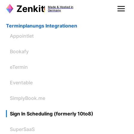
Made & Hosted in
Germany
Terminplanungs Integrationen
Appointlet
Bookafy
eTermin
Eventable
SimplyBook.me
Sign In Scheduling (formerly 10to8)
SuperSaaS