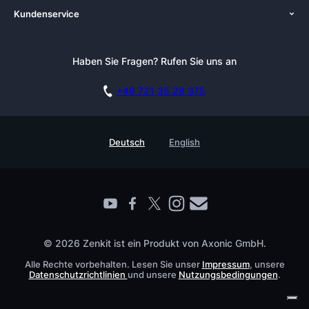
Kundenservice
Zenkit in der Presse
Lösungen
Tutorials
Pressemappe
Alternativen
Newsletter
Haben Sie Fragen? Rufen Sie uns an
Blog
Integrationen
Affiliate
Akademie
Blog
+49 721 35 28 375
DSGVO
Karriere
Dokumentation
Sicherheitsmaßnahmen
Referenzen
Live Demo buchen
Deutsch
English
Wissensdatenbank
Enterprise
Prozessmanagement Glossar
Partner finden
Barrierefreiheit
Live Demo buchen
Kontakt
© 2026 Zenkit ist ein Produkt von Axonic GmbH.
Alle Rechte vorbehalten. Lesen Sie unser
Impressum
, unsere
Datenschutzrichtlinien
und unsere
Nutzungsbedingungen
.