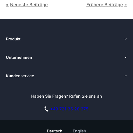
Neueste Beiträge
Frühere Beiträge
Produkt
Start
Unternehmen
Funktionen
Über uns
Preise
Kundenservice
Zenkit in der Presse
Kostenlose Beratung buchen
Tutorials
Pressemappe
Anmelden
Newsletter
Haben Sie Fragen? Rufen Sie uns an
Blog
Kostenlos starten
Affiliate
Akademie
+49 721 35 28 375
DSGVO
Karriere
Sicherheitsmaßnahmen
Referenzen
Deutsch
English