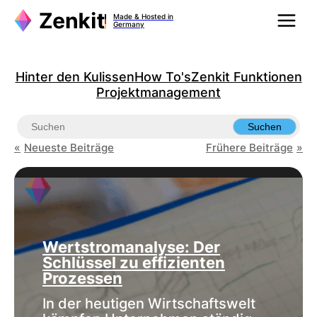
Zum
Made & Hosted in
Inhalt
Germany
springen
Hinter den Kulissen
How To's
Zenkit Funktionen
Projektmanagement
Suchen
Neueste Beiträge
Frühere Beiträge
Wertstromanalyse: Der
Schlüssel zu effizienten
Prozessen
In der heutigen Wirtschaftswelt