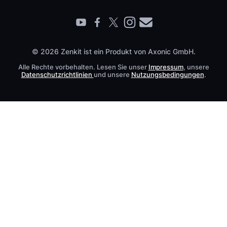
Barrierefreiheit
Live Demo buchen
Kontakt
© 2026 Zenkit ist ein Produkt von Axonic GmbH.
Alle Rechte vorbehalten. Lesen Sie unser
Impressum
, unsere
Datenschutzrichtlinien
und unsere
Nutzungsbedingungen
.