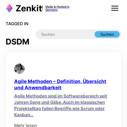
Zum
Made & Hosted in
Inhalt
Germany
springen
TAGGED IN
Suchen
DSDM
Agile Methoden – Definition, Übersicht
und Anwendbarkeit
Agile Methoden sind im Softwarebereich seit
Jahren Gang und Gäbe. Auch im klassischen
Projektalltag fallen Begriffe wie Scrum oder
Kanban…
Mehr lesen