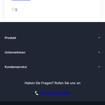
0
Produkt
Funktionen
Unternehmen
Preise
Über uns
Plattformen
Kundenservice
Zenkit in der Presse
Lösungen
Tutorials
Pressemappe
Alternativen
Newsletter
Haben Sie Fragen? Rufen Sie uns an
Blog
Integrationen
Affiliate
Akademie
Blog
+49 721 35 28 375
DSGVO
Karriere
Dokumentation
Sicherheitsmaßnahmen