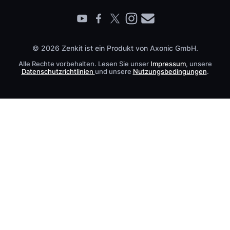
Barrierefreiheit
Live Demo buchen
Kontakt
© 2026 Zenkit ist ein Produkt von Axonic GmbH.
Alle Rechte vorbehalten. Lesen Sie unser
Impressum
, unsere
Datenschutzrichtlinien
und unsere
Nutzungsbedingungen
.