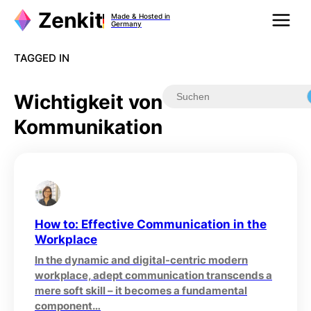
Zum
Made & Hosted in
Inhalt
Germany
springen
TAGGED IN
Wichtigkeit von
Kommunikation
How to: Effective Communication in the
Workplace
In the dynamic and digital-centric modern
workplace, adept communication transcends a
mere soft skill – it becomes a fundamental
component…