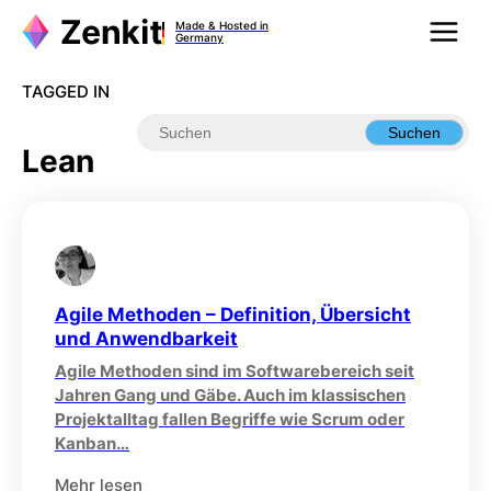
Zum
Made & Hosted in
Inhalt
Germany
springen
TAGGED IN
Suchen
Lean
Agile Methoden – Definition, Übersicht
und Anwendbarkeit
Agile Methoden sind im Softwarebereich seit
Jahren Gang und Gäbe. Auch im klassischen
Projektalltag fallen Begriffe wie Scrum oder
Kanban…
Mehr lesen