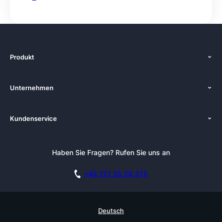
Produkt
Funktionen
Unternehmen
Preise
Über uns
Plattformen
Kundenservice
Zenkit in der Presse
Lösungen
Tutorials
Pressemappe
Alternativen
Newsletter
Haben Sie Fragen? Rufen Sie uns an
Blog
Integrationen
Affiliate
Akademie
Blog
+49 721 35 28 375
DSGVO
Karriere
Dokumentation
Sicherheitsmaßnahmen
Referenzen
Live Demo buchen
Deutsch
Wissensdatenbank
Enterprise