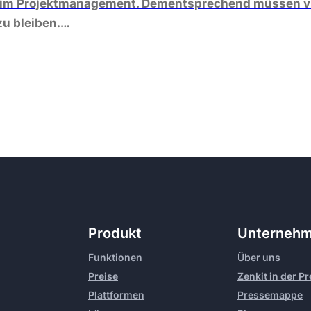
pekt im Projektmanagement. Dementsprechend müssen v
zu bleiben.…
Produkt
Unterneh
Funktionen
Über uns
Preise
Zenkit in der P
Plattformen
Pressemappe