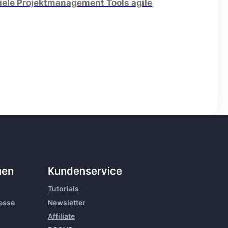
iele Projektmanagement Tools agile
men
Kundenservice
Tutorials
resse
Newsletter
Affiliate