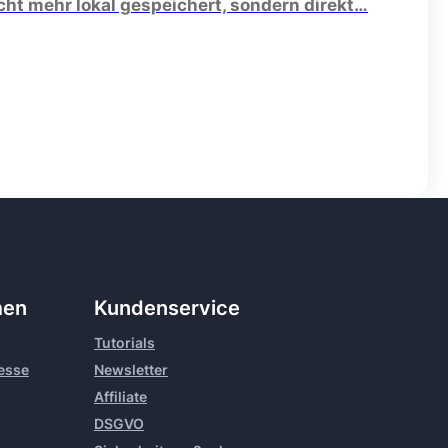
cht mehr lokal gespeichert, sondern direkt…
men
Kundenservice
Tutorials
resse
Newsletter
Affiliate
DSGVO