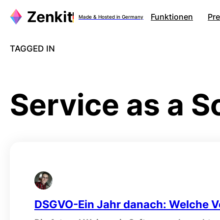
Zum
Funktionen
Pre
Made & Hosted in Germany
Inhalt
springen
TAGGED IN
Service as a S
DSGVO-Ein Jahr danach: Welche V