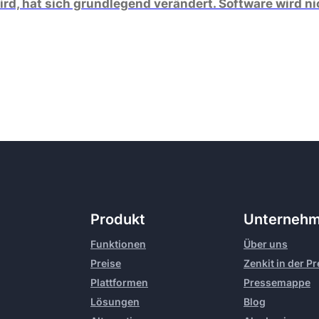
rd, hat sich grundlegend verändert. Software wird ni
Produkt
Unterneh
Funktionen
Über uns
Preise
Zenkit in der P
Plattformen
Pressemappe
Lösungen
Blog