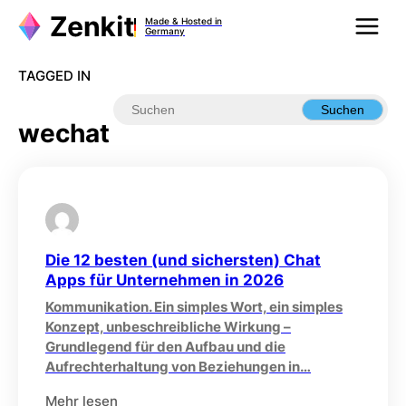
Zum
Made & Hosted in
Inhalt
Germany
springen
TAGGED IN
Suchen
wechat
Die 12 besten (und sichersten) Chat
Apps für Unternehmen in 2026
Kommunikation. Ein simples Wort, ein simples
Konzept, unbeschreibliche Wirkung –
Grundlegend für den Aufbau und die
Aufrechterhaltung von Beziehungen in…
Mehr lesen