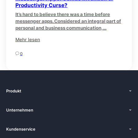
Productivity Curse?
It’s hard to believe there was a time before
messenger apps. Considered an integral part of
personal and business communication,…
Mehr lesen
0
Produkt
Funktionen
Unternehmen
Preise
Über uns
Plattformen
Kundenservice
Zenkit in der Presse
Lösungen