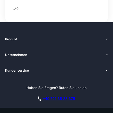
0
Produkt
Funktionen
Unternehmen
Preise
Über uns
Plattformen
Kundenservice
Zenkit in der Presse
Lösungen
Tutorials
Pressemappe
Alternativen
Newsletter
Haben Sie Fragen? Rufen Sie uns an
Blog
Integrationen
Affiliate
Akademie
Blog
+49 721 35 28 375
DSGVO
Karriere
Dokumentation
Sicherheitsmaßnahmen
Referenzen
Live Demo buchen