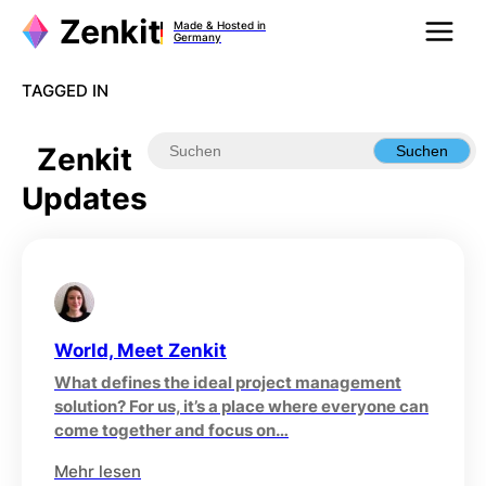
Zum
Made & Hosted in
Inhalt
Germany
springen
TAGGED IN
Zenkit
Suchen
Updates
World, Meet Zenkit
What defines the ideal project management
solution? For us, it’s a place where everyone can
come together and focus on…
Mehr lesen