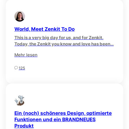
World, Meet Zenkit To Do
This is a very big day for us, and for Zenkit.
Today, the Zenkit you know and love has been…
Mehr lesen
125
Ein (noch) schöneres Design, optimierte
Funktionen und ein BRANDNEUES
Produkt