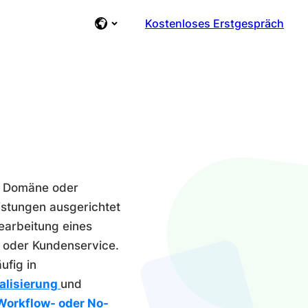
Kostenloses Erstgespräch
en Domäne oder
istungen ausgerichtet
Bearbeitung eines
f oder Kundenservice.
ufig in
talisierung
und
Workflow- oder No-