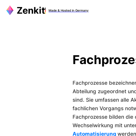
Zum
Made & Hosted in Germany
Inhalt
springen
Fachproze
Fachprozesse bezeichn
Abteilung zugeordnet und
sind. Sie umfassen alle A
fachlichen Vorgangs notw
Fachprozesse bilden die 
Wechselwirkung mit unter
Automatisierung
werden 