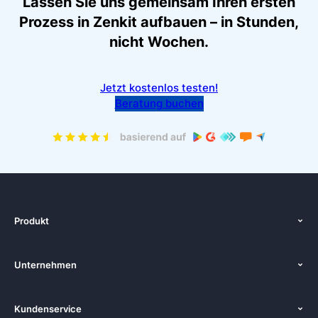
Lassen Sie uns gemeinsam Ihren ersten
Prozess in Zenkit aufbauen – in Stunden,
nicht Wochen.
Jetzt kostenlos testen!
Beratung buchen
Produkt
Start
Unternehmen
Funktionen
Über uns
Preise
Kundenservice
Zenkit in der Presse
Kostenlose Beratung buchen