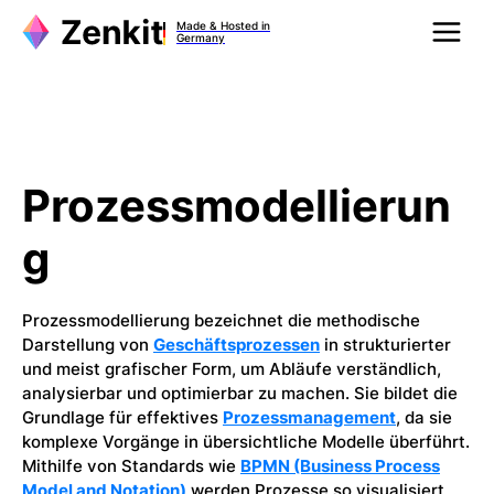
Zum
Made & Hosted in
Inhalt
Germany
springen
Prozessmodellierun
g
Prozessmodellierung bezeichnet die methodische
Darstellung von
Geschäftsprozessen
in strukturierter
und meist grafischer Form, um Abläufe verständlich,
analysierbar und optimierbar zu machen. Sie bildet die
Grundlage für effektives
Prozessmanagement
, da sie
komplexe Vorgänge in übersichtliche Modelle überführt.
Mithilfe von Standards wie
BPMN (Business Process
Model and Notation)
werden Prozesse so visualisiert,