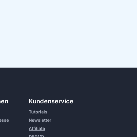
men
Kundenservice
Tutorials
resse
Newsletter
Affiliate
DSGVO