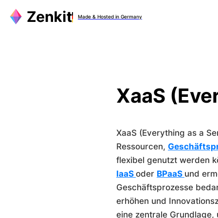
Zum
Made & Hosted in Germany
Inhalt
springen
XaaS (Ever
XaaS (Everything as a Se
Ressourcen,
Geschäftsp
flexibel genutzt werden 
IaaS
oder
BPaaS
und ermö
Geschäftsprozesse bedarfs
erhöhen und Innovationsz
eine zentrale Grundlage