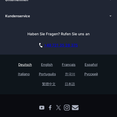
Preise
Über uns
Plattformen
Kundenservice
Zenkit in der Presse
Lösungen
Tutorials
Pressemappe
Hypernotes Alternativen
Newsletter
Haben Sie Fragen? Rufen Sie uns an
Blog
Dokumentation
Affiliate Programm
Akademie
Live Demo buchen
+49 721 35 28 375
DSGVO
Karriere
Sicherheitsmaßnahmen
Referenzen
Deutsch
English
Français
Español
Wissensdatenbank
Testimonials
Italiano
Português
한국어
Русский
Prozessmanagement Glossar
Für Unternehmen
Barrierefreiheit
繁體中文
日本語
Partner finden
Kontakt
Roadmap
Alle Produkte
Live Demo buchen