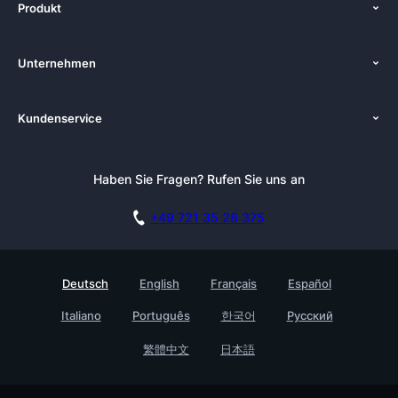
Produkt
Funktionen
Unternehmen
Preise
Über uns
Plattformen
Kundenservice
Zenkit in der Presse
Lösungen
Tutorials
Pressemappe
Hypernotes Alternativen
Newsletter
Haben Sie Fragen? Rufen Sie uns an
Blog
Dokumentation
Affiliate Programm
Akademie
Live Demo buchen
+49 721 35 28 375
DSGVO
Karriere
Sicherheitsmaßnahmen
Referenzen
Deutsch
English
Français
Español
Wissensdatenbank
Testimonials
Italiano
Português
한국어
Русский
Prozessmanagement Glossar
Für Unternehmen
Barrierefreiheit
繁體中文
日本語
Partner finden
Kontakt
Roadmap