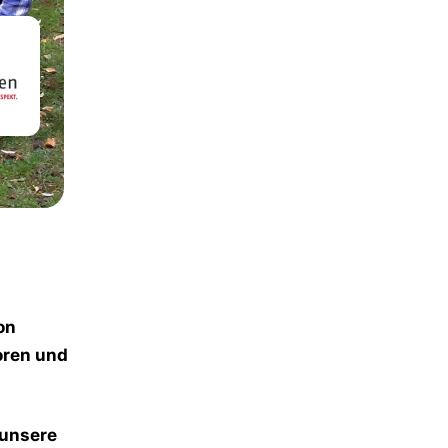
on
oren und
 unsere