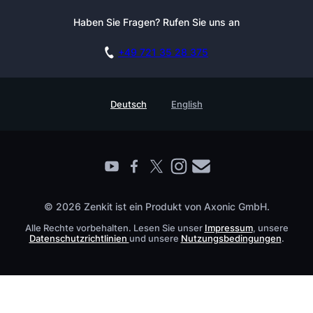
Pressemappe
Anmelden
Newsletter
Haben Sie Fragen? Rufen Sie uns an
Blog
Kostenlos starten
Affiliate
Akademie
+49 721 35 28 375
DSGVO
Karriere
Sicherheitsmaßnahmen
Referenzen
Deutsch
English
Wissensdatenbank
Enterprise
Prozessmanagement Glossar
Partner finden
Barrierefreiheit
Live Demo buchen
Kontakt
© 2026 Zenkit ist ein Produkt von Axonic GmbH.
Alle Rechte vorbehalten. Lesen Sie unser
Impressum
, unsere
Datenschutzrichtlinien
und unsere
Nutzungsbedingungen
.