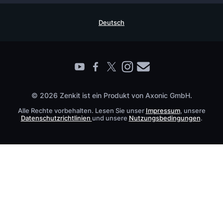
Sicherheitsmaßnahmen
Referenzen
Live Demo buchen
Deutsch
Wissensdatenbank
Enterprise
Prozessmanagement Glossar
Partner finden
Barrierefreiheit
Live Demo buchen
Kontakt
© 2026 Zenkit ist ein Produkt von Axonic GmbH.
Alle Rechte vorbehalten. Lesen Sie unser
Impressum
, unsere
Datenschutzrichtlinien
und unsere
Nutzungsbedingungen
.