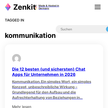
Zum
Made & Hosted in
Inhalt
Germany
springen
TAGGED IN
kommunikation
Die 12 besten (und sichersten) Chat
Apps für Unternehmen in 2026
Kommunikation. Ein simples Wort, ein simples
Konzept, unbeschreibliche Wirkung –
Grundlegend für den Aufbau und die
Aufrechterhaltung von Beziehungen in…
Mehr lesen