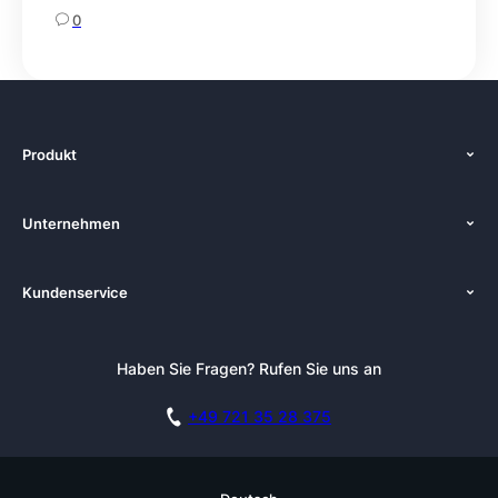
0
Produkt
Funktionen
Unternehmen
Preise
Über uns
Plattformen
Kundenservice
Zenkit in der Presse
Lösungen
Tutorials
Pressemappe
Alternativen
Newsletter
Haben Sie Fragen? Rufen Sie uns an
Blog
Integrationen
Affiliate
Akademie
Blog
+49 721 35 28 375
DSGVO
Karriere
Dokumentation
Sicherheitsmaßnahmen
Referenzen
Live Demo buchen