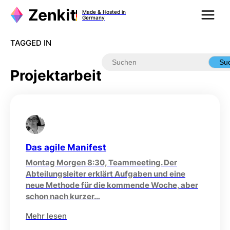
Zum
Made & Hosted in
Inhalt
Germany
springen
TAGGED IN
Su
Projektarbeit
Das agile Manifest
Montag Morgen 8:30, Teammeeting. Der
Abteilungsleiter erklärt Aufgaben und eine
neue Methode für die kommende Woche, aber
schon nach kurzer…
Mehr lesen