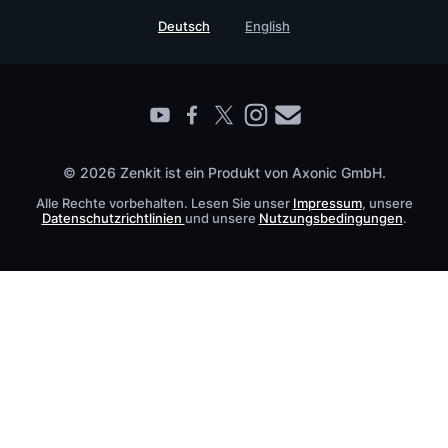
Sicherheitsmaßnahmen
Referenzen
Deutsch
English
Wissensdatenbank
Enterprise
Prozessmanagement Glossar
Partner finden
Barrierefreiheit
Live Demo buchen
Kontakt
© 2026 Zenkit ist ein Produkt von Axonic GmbH.
Alle Rechte vorbehalten. Lesen Sie unser
Impressum
, unsere
Datenschutzrichtlinien
und unsere
Nutzungsbedingungen
.