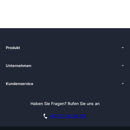
Produkt
Start
Unternehmen
Funktionen
Über uns
Preise
Kundenservice
Zenkit in der Presse
Kostenlose Beratung buchen
Tutorials
Pressemappe
Anmelden
Newsletter
Haben Sie Fragen? Rufen Sie uns an
Blog
Kostenlos starten
Affiliate
Akademie
+49 721 35 28 375
DSGVO
Karriere