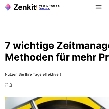
Zum
Made & Hosted in
Inhalt
Germany
springen
7 wichtige Zeitmana
Methoden für mehr Pr
Nutzen Sie Ihre Tage effektiver!
0