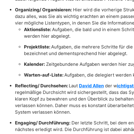
Organizing/ Organisieren:
Hier wird die vorherige Stru
dazu alles, was Sie als wichtig erachten an einem passe
vier mögliche Listentypen, in denen Sie die Information
Aktionsliste:
Aufgaben, die bald und in einem Schr
werden hier abgelegt.
Projektliste:
Aufgaben, die mehrere Schritte für di
bezeichnet und dementsprechend hier abgelegt.
Kalender:
Zeitgebundene Aufgaben werden hier zu
Warten-auf-Liste:
Aufgaben, die delegiert werden 
Reflecting/ Durchsehen:
Laut
David Allen
der w
ichtigs
regelmäßige Durchsicht wird sichergestellt, dass das S
klaren Kopf zu bewahren und den Überblick zu behalten, 
verlassen können. Daher muss es konstant überarbeitet 
System verlassen können.
Engaging/ Durchführung:
Der letzte Schritt, bei dem e
nächstes erledigt wird. Die Durchführung ist dabei abhä