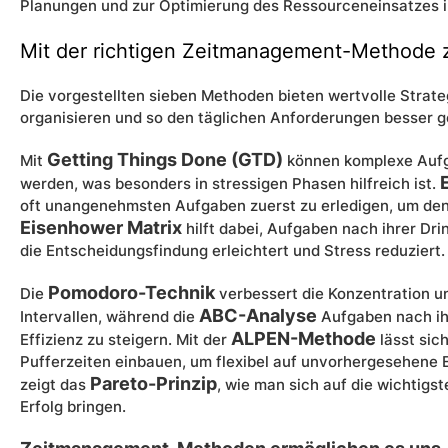
Planungen und zur Optimierung des Ressourceneinsatzes i
Mit der richtigen Zeitmanagement-Methode 
Die vorgestellten sieben Methoden bieten wertvolle Strateg
organisieren und so den täglichen Anforderungen besser g
Getting Things Done (GTD)
Mit
können komplexe Aufgab
werden, was besonders in stressigen Phasen hilfreich ist.
oft unangenehmsten Aufgaben zuerst zu erledigen, um den 
Eisenhower Matrix
hilft dabei, Aufgaben nach ihrer Dri
die Entscheidungsfindung erleichtert und Stress reduziert.
Pomodoro-Technik
Die
verbessert die Konzentration un
ABC-Analyse
Intervallen, während die
Aufgaben nach ihr
ALPEN-Methode
Effizienz zu steigern. Mit der
lässt sic
Pufferzeiten einbauen, um flexibel auf unvorhergesehene E
Pareto-Prinzip
zeigt das
, wie man sich auf die wichtigs
Erfolg bringen.