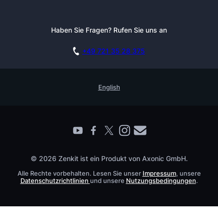
Tutorials
Pressemappe
Alternativen
Newsletter
Haben Sie Fragen? Rufen Sie uns an
Blog
Integrationen
Affiliate
Akademie
Blog
+49 721 35 28 375
DSGVO
Karriere
Dokumentation
Sicherheitsmaßnahmen
Referenzen
Live Demo buchen
English
Wissensdatenbank
Enterprise
Prozessmanagement Glossar
Partner finden
Barrierefreiheit
Live Demo buchen
Kontakt
© 2026 Zenkit ist ein Produkt von Axonic GmbH.
Alle Rechte vorbehalten. Lesen Sie unser
Impressum
, unsere
Datenschutzrichtlinien
und unsere
Nutzungsbedingungen
.