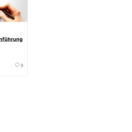
nführung
0