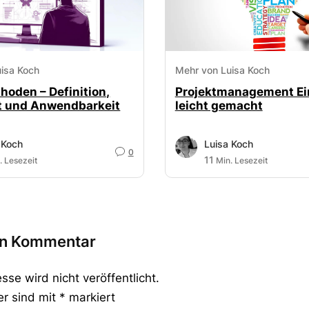
isa Koch
Mehr von Luisa Koch
hoden – Definition,
Projektmanagement Ei
t und Anwendbarkeit
leicht gemacht
 Koch
Luisa Koch
0
11
. Lesezeit
Min. Lesezeit
en Kommentar
se wird nicht veröffentlicht.
er sind mit
*
markiert