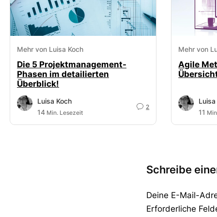
Mehr von Luisa Koch
Mehr von Lu
Die 5 Projektmanagement-
Agile Met
Phasen im detailierten
Übersich
Überblick!
Luisa Koch
Luisa
2
14
11
Min. Lesezeit
Min
Schreibe ein
Deine E-Mail-Adres
Erforderliche Feld