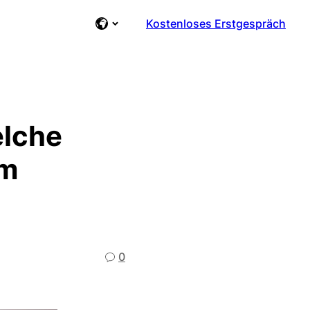
Kostenloses Erstgespräch
elche
em
0