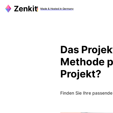
Zum
Made & Hosted in Germany
Inhalt
springen
Das Proje
Methode p
Projekt?
Finden Sie Ihre passend