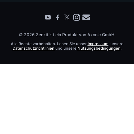
Prozessmanagement Glossar
Partner finden
Barrierefreiheit
Live Demo buchen
Kontakt
© 2026 Zenkit ist ein Produkt von Axonic GmbH.
Alle Rechte vorbehalten. Lesen Sie unser
Impressum
, unsere
Datenschutzrichtlinien
und unsere
Nutzungsbedingungen
.