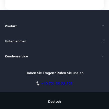
Produkt
Funktionen
Unternehmen
Preise
Über uns
Plattformen
Kundenservice
Zenkit in der Presse
Lösungen
Tutorials
Pressemappe
Alternativen
Newsletter
Haben Sie Fragen? Rufen Sie uns an
Blog
Integrationen
Affiliate
Akademie
Blog
+49 721 35 28 375
DSGVO
Karriere
Dokumentation
Sicherheitsmaßnahmen
Referenzen
Live Demo buchen
Deutsch
Wissensdatenbank
Enterprise