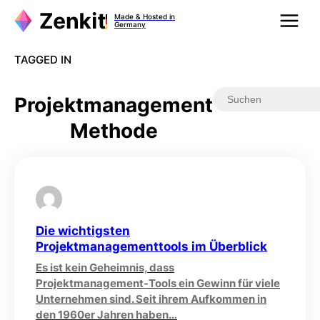
Zum
Made & Hosted in
Inhalt
Germany
springen
TAGGED IN
Projektmanagement
Methode
Die wichtigsten
Projektmanagementtools im Überblick
Es ist kein Geheimnis, dass
Projektmanagement-Tools ein Gewinn für viele
Unternehmen sind. Seit ihrem Aufkommen in
den 1960er Jahren haben…