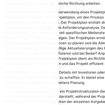
gewährleistet, dass alle in die gleiche Richtung arbeiten.
Ein praktisches Beispiel für die Verwendung eines Projektp
Entwicklerteam erstellt einen Projektplan, um den Prozess
Softwareanwendung zu steuern. Der Projektplan enthält d
Softwareentwicklungszyklus, wie Anforderungsanalyse, De
Bereitstellung. Jede Phase wird mit spezifischen Meilenst
Fortschritt des Projekts zu verfolgen. Der Projektplan er
jede Phase festzulegen, Ressourcen zu planen und die Ab
berücksichtigen. Durch regelmäßige Aktualisierungen des 
überwachen, Hindernisse identifizieren und bei Bedarf A
erfolgreich abzuschließen. Der Projektplan dient als Richtli
bleiben, Aufgaben zu priorisieren und das Projekt effizien
Der Projektplan ist nützlich, um Details mit Investoren od
Informationen und Erwartungen zu schaffen. Er bietet eine 
und dient als Leitfaden für die weitere Planung.
Es ist wichtig anzumerken, dass ein Projektstrukturplan die
Arbeitselemente eines Projekts darstellt, während der Proje
Ressourcen und die Abhängigkeiten der einzelnen Aufgaben 