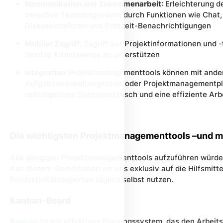
Kommunikation und Zusammenarbeit
:
Erleichterung d
zwischen Teammitgliedern durch Funktionen wie
Chat,
Diskussionsforen und Echtzeit-Benachrichtigungen
Mobiler Zugriff:
Zugriff auf Projektinformationen und 
flexible Arbeitsweise zu unterstützen
Integration
:
Projektmanagementtools können
mit ande
Aufgabenverwaltungstools oder Projektmanagementpla
reibungslosen Datenaustausch und eine effiziente Ar
Die wichtigsten Projektmanagementtools –und
m
Alle gängigen Projektmanagementtools aufzuführen würde
Aus diesem Grund haben wir uns exklusiv auf die Hilfsmitt
Produktivitätsexperten täglich selbst nutzen.
Kanban-Board
Kanban
ist ein effektives Planungssystem, das den Arbeits