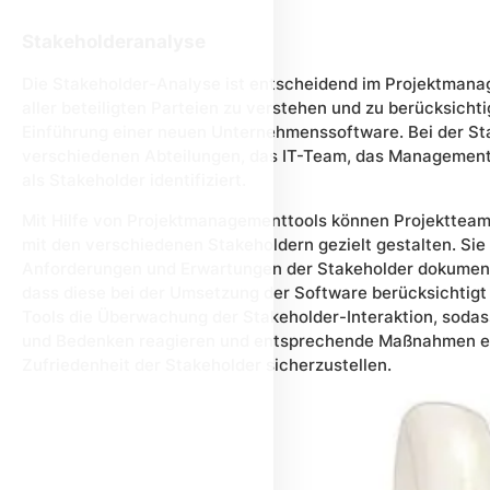
Stakeholderanalyse
Die Stakeholder-Analyse ist entscheidend im Projektmana
aller beteiligten Parteien zu verstehen und zu berücksichtig
Einführung einer neuen Unternehmenssoftware. Bei der St
verschiedenen Abteilungen, das IT-Team, das Management 
als Stakeholder identifiziert.
Mit Hilfe von Projektmanagementtools können Projekttea
mit den verschiedenen Stakeholdern gezielt gestalten. Sie
Anforderungen und Erwartungen der Stakeholder dokumentie
dass diese bei der Umsetzung der Software berücksichtigt
Tools die Überwachung der Stakeholder-Interaktion, sodas
und Bedenken reagieren und entsprechende Maßnahmen er
Zufriedenheit der Stakeholder sicherzustellen.