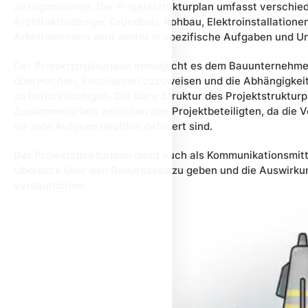
zu organisieren. Der Projektstrukturplan umfasst verschi
Architekturdesign, Grundbau, Rohbau, Elektroinstallation
Arbeitselement wird weiter in spezifische Aufgaben und Un
Der Projektstrukturplan ermöglicht es dem Bauunternehmen
überwachen, Ressourcen zuzuweisen und die Abhängigkei
zu berücksichtigen. Die klare Struktur des Projektstruktur
Zusammenarbeit zwischen den Projektbeteiligten, da die V
für jede Aufgabe deutlich definiert sind.
Der Projektstrukturplan dient auch als Kommunikationsmit
Überblick über den Bauprozess zu geben und die Auswirku
verdeutlichen.