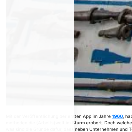
Mit der Veröffentlichung der ersten App im Jahre
1960
, h
methoden die (Arbeits)welt im Sturm erobert. Doch welch
was sind die Gründe dafür, dass neben Unternehmen und 