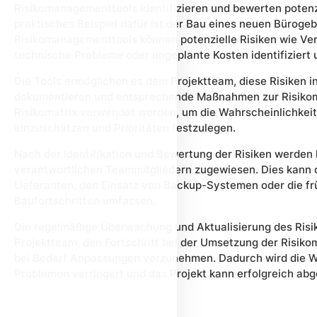
Risikomanagementtools identifizieren und bewerten potenz
praktisches Beispiel dafür ist der Bau eines neuen Bürog
Risikomanagementtools können potenzielle Risiken wie Ver
technische Probleme oder ungeplante Kosten identifiziert
Die Tools ermöglichen es dem Projektteam, diese Risiken 
dokumentieren und entsprechende Maßnahmen zur Risikomi
Risikomatrix verwendet werden, um die Wahrscheinlichkeit
einzuschätzen und Prioritäten festzulegen.
Nach der Identifikation und Bewertung der Risiken werde
verantwortlichen Teammitgliedern zugewiesen. Dies kann 
Lieferanten, den Einsatz von Backup-Systemen oder die f
Baufortschritten umfassen.
Die regelmäßige Überwachung und Aktualisierung des Ris
Projektteam, den Fortschritt bei der Umsetzung der Risi
bei Bedarf Anpassungen vorzunehmen. Dadurch wird die W
Problemen verringert und das Projekt kann erfolgreich ab