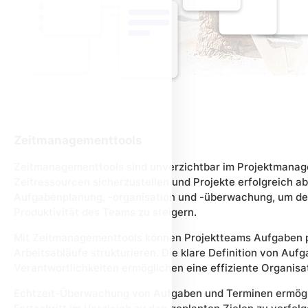
Zeitmanagementtools
Zeitmanagementtools sind unverzichtbar im Projektmanag
Zeitressourcen sicherzustellen und Projekte erfolgreich ab
Aufgabenplanung, -organisation und -überwachung, um den
Produktivität des Teams zu steigern.
Mit Zeitmanagementtools können Projektteams Aufgaben pr
Arbeitsabläufe strukturieren. Die klare Definition von Au
Verantwortlichkeiten ermöglichen eine effiziente Organisa
Echtzeit-Überwachung von Aufgaben und Terminen ermögli