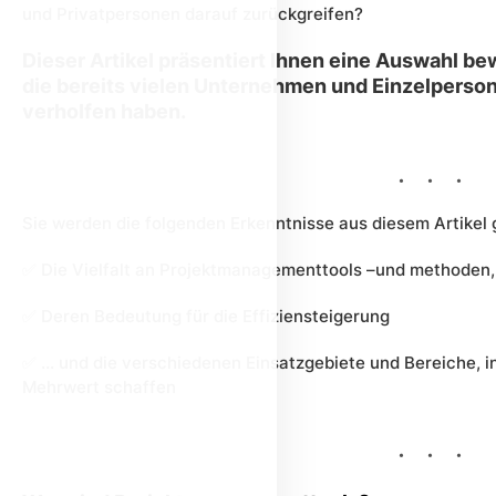
und Privatpersonen darauf zurückgreifen?
Dieser Artikel präsentiert Ihnen eine Auswahl b
die bereits vielen Unternehmen und Einzelperson
verholfen haben.
Sie werden
die folgenden Erkenntnisse aus diesem Artikel
✅
Die Vielfalt an Projektmanagementtools –und
methoden
✅
D
eren Bedeutung für die Effiziensteigerung
✅
… und die verschiedenen Einsatzgebiete
und Bereiche, 
Mehrwert schaffen