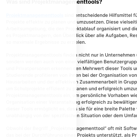
Was sind Projektmanagementtools?
Projektmanagementtools
sind entscheidende Hilfsmittel 
Projekte effektiv zu planen und umzusetzen. Diese vielseit
Arbeitsumgebung, die den Projektablauf organisiert und die
es Projektmanagern, den Überblick über alle Aufgaben, Re
so maximale Ergebnisse zu erzielen.
Projektmanagementtools finden nicht nur in Unternehmen
sondern werden auch von einer vielfältigen Benutzergrup
und Privatpersonen erkennen den Mehrwert dieser Tools 
Studierende profitieren von ihnen bei der Organisation von
Hausarbeiten und der effektiven Zusammenarbeit in Gruppe
um Schulprojekte effizient zu planen und erfolgreich umz
Projektmanagementtools ein, um persönliche Vorhaben wie
Organisation einer Veranstaltung erfolgreich zu bewältigen
dieser Tools ermöglicht es, dass sie für eine breite Pale
unabhängig von der spezifischen Situation oder dem Umfan
Obwohl der Begriff „Projektmanagementtool“ oft mit Softwar
das bei der Durchführung eines Projekts unterstützt, als