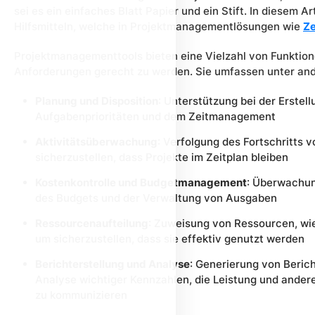
sei es ein einfaches Blatt Papier und ein Stift. In diesem Ar
Hilfsmitteln, welche in Projektmanagementlösungen wie
Ze
Projektmanagementtools bieten eine Vielzahl von Funktion
Anforderungen gerecht zu werden. Sie umfassen unter an
Planung und Disposition
:
U
nterstütz
ung
bei der Erstel
Aufgabenprioritäten und dem Zeitmanagement
Aktivitätsüberwachung
:
Verfolgung des Fortschritts 
sicherzustellen, dass
Projekt
e
im Zeitplan
bleib
en
Kostenkontrolle und Budgetmanagement
:
Überwachun
des Budgets und der Verwaltung von Ausgaben
Ressourcenaufteilung
:
Zuweisung von Ressourcen, wie
um sicherzustellen, dass sie effektiv genutzt werden
Berichterstellung
und Analyse
:
Generierung von
Beric
Analyse wichtiger Kennzahlen
, die Leistung und ander
zu kommunizieren