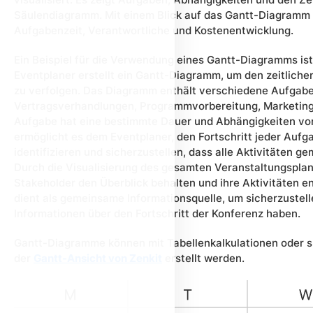
Säulendiagramm. Mit einem Blick auf das Gantt-Diagramm 
Aufgabenzeit, Verantwortliche und Kostenentwicklung.
Ein Beispiel für die Verwendung eines Gantt-Diagramms ist 
Eventplaner erstellt ein Gantt-Diagramm, um den zeitliche
zu verfolgen. Das Diagramm enthält verschiedene Aufgab
Vertragsverhandlungen, Programmvorbereitung, Marketing 
Aufgabe hat eine bestimmte Dauer und Abhängigkeiten v
ermöglicht es dem Eventplaner, den Fortschritt jeder Auf
identifizieren und sicherzustellen, dass alle Aktivitäten 
Durch die Visualisierung des gesamten Veranstaltungspla
Stakeholder den Überblick behalten und ihre Aktivitäten
dient als gemeinsame Informationsquelle, um sicherzustelle
Informationen über den Fortschritt der Konferenz haben.
Gantt-Diagramme können mit Tabellenkalkulationen oder 
der
Gantt-Ansicht von Zenkit
erstellt werden.