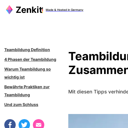
Zum
Made & Hosted in Germany
Inhalt
springen
Teambildung Definition
Teambildu
4 Phasen der Teambildung
Zusammenar
Warum Teambildung so
wichtig ist
Bewährte Praktiken zur
Mit diesen Tipps verhin
Teambildung
Und zum Schluss