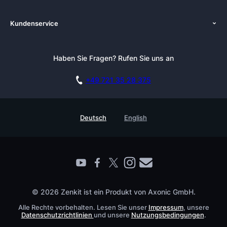
Über uns
Preise
Kundenservice
Zenkit in der Presse
Kostenlose Beratung buchen
Tutorials
Pressemappe
Anmelden
Newsletter
Haben Sie Fragen? Rufen Sie uns an
Blog
Kostenlos starten
Affiliate
Akademie
+49 721 35 28 375
DSGVO
Karriere
Sicherheitsmaßnahmen
Referenzen
Deutsch
English
Wissensdatenbank
Enterprise
Prozessmanagement Glossar
Partner finden
Barrierefreiheit
Live Demo buchen
Kontakt
© 2026 Zenkit ist ein Produkt von Axonic GmbH.
Alle Rechte vorbehalten. Lesen Sie unser
Impressum
, unsere
Datenschutzrichtlinien
und unsere
Nutzungsbedingungen
.